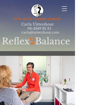
Pedicure & Massage praktijk
Carla Uittenhout
06-2849 82 25
carla@uittenhout.com
Reflex
2
Balance