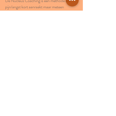
De Nucleus Coaching is een methode die 
pijn/angst kort aanraakt maar meteen 
verzacht en verandert in de sessie. Door je 
gevoelsherinnering te veranderen, verandert 
jouw gedachten, gevoel en gedrag vanzelf 
mee. Onderliggende belemmeringen worden 
opgeruimd en terugval voorkomen. Je ervaart 
dan veelal meer energie, balans en 
zelfvertrouwen. Goed om te weten dat de 
Nucleus Methode niet zweverig is, maar 
direct tot de kern (nucleus) komt.
Reflex
2
Balance
Carla Uittenhout
06-2849 82 25
carla@uittenhout.com
Sophialaan 13-S
3708 HB Zeist